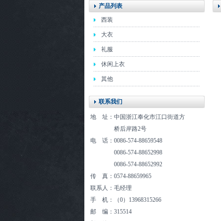
产品列表
西装
大衣
礼服
休闲上衣
其他
联系我们
地 址：中国浙江奉化市江口街道方
桥后岸路2号
电 话：0086-574-88659548
0086-574-88652998
0086-574-88652992
传 真：0574-88659965
联系人：毛经理
手 机：（0）13968315266
邮 编：315514